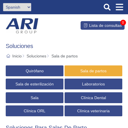
0
Lista de consultas
Soluciones
Inicio
Soluciones
Sala de partos
Quirófano
Sala de partos
Sala de esterilización
Laboratorios
Sala
Clínica Dental
Clínica ORL
Clínica veterinaria
Soluciones Para Salas De Parto