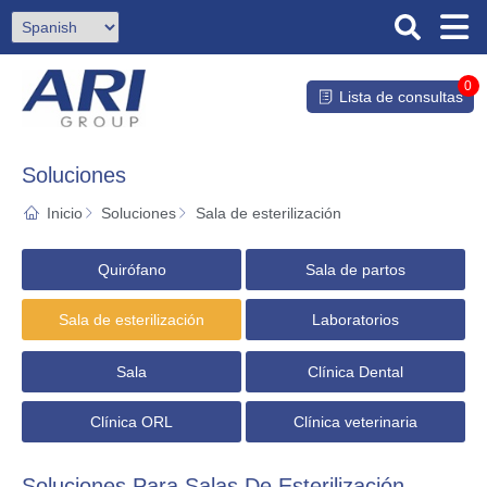
0
Lista de consultas
Soluciones
Inicio
Soluciones
Sala de esterilización
Quirófano
Sala de partos
Sala de esterilización
Laboratorios
Sala
Clínica Dental
Clínica ORL
Clínica veterinaria
Soluciones Para Salas De Esterilización