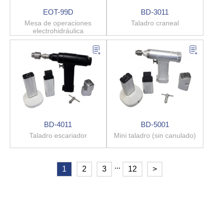
EOT-99D
BD-3011
Mesa de operaciones
Taladro craneal
electrohidráulica
BD-4011
BD-5001
Taladro escariador
Mini taladro (sin canulado)
...
1
2
3
12
>