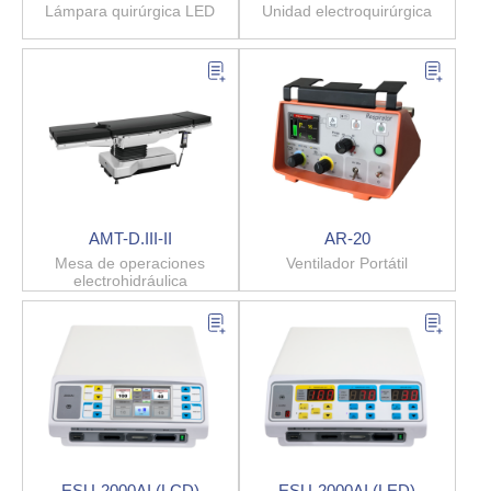
Lámpara quirúrgica LED
Unidad electroquirúrgica
AMT-D.III-II
AR-20
Mesa de operaciones
Ventilador Portátil
electrohidráulica
ESU-2000AI (LCD)
ESU-2000AI (LED)