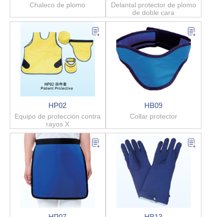
Chaleco de plomo
Delantal protector de plomo
de doble cara
HP02
HB09
Equipo de protección contra
Collar protector
rayos X
HP07
HB13