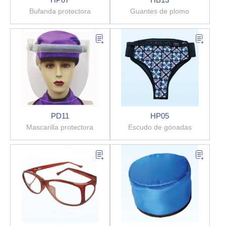
Bufanda protectora
Guantes de plomo
PD11
HP05
Mascarilla protectora
Escudo de gónadas