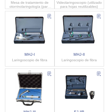
Mesa de tratamiento de
Videolaringoscopio (utilizado
otorrinolaringología (para
para hojas reutilizables)
personas individuales)
MHJ-I
MHJ-II
Laringoscopio de fibra
Laringoscopio de fibra
MHJ-III
EJ-IIB