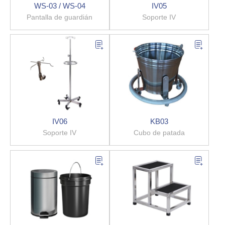
WS-03 / WS-04
IV05
Pantalla de guardián
Soporte IV
IV06
KB03
Soporte IV
Cubo de patada