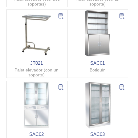
soportes)
soporte)
JT021
SAC01
Palet elevador (con un
Botiquín
soporte)
SAC02
SAC03