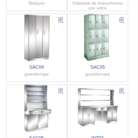
Botiquín
Gabinete de instrumentos
con vidrio
SAC04
SAC05
guardarropa
guardarropa
SAC06
WT03