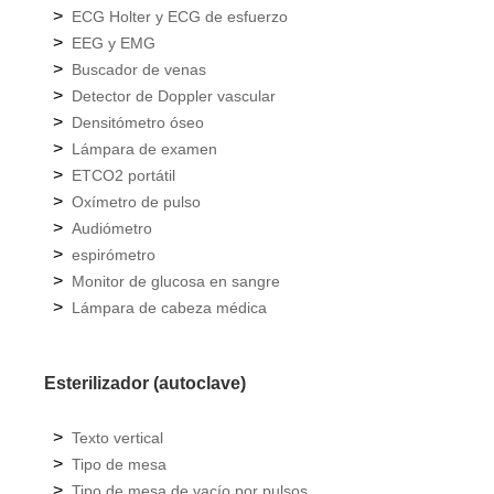
>
ECG Holter y ECG de esfuerzo
>
EEG y EMG
>
Buscador de venas
>
Detector de Doppler vascular
>
Densitómetro óseo
>
Lámpara de examen
>
ETCO2 portátil
>
Oxímetro de pulso
>
Audiómetro
>
espirómetro
>
Monitor de glucosa en sangre
>
Lámpara de cabeza médica
Esterilizador (autoclave)
>
Texto vertical
>
Tipo de mesa
>
Tipo de mesa de vacío por pulsos