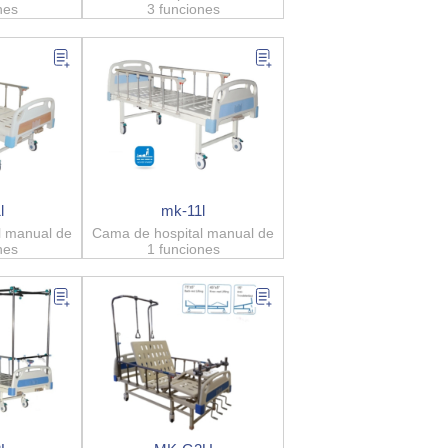
nes
3 funciones
l
mk-11l
l manual de
Cama de hospital manual de
nes
1 funciones