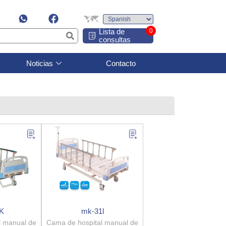
Lista de
0
consultas
Noticias
Contacto
K
mk-31l
l manual de
Cama de hospital manual de