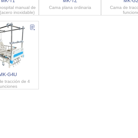
MK-T1
MK-TZ
MK-G2
ospital manual de
Cama plana ordinaria
Cama de tracc
 (acero inoxidable)
funcion
MK-G4U
e tracción de 4
funciones