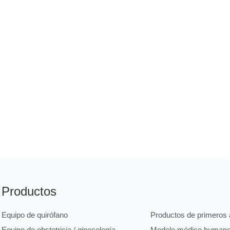
Productos
Equipo de quirófano
Productos de primeros a
Equipo de obstetricia / ginecología
Modelo médico human