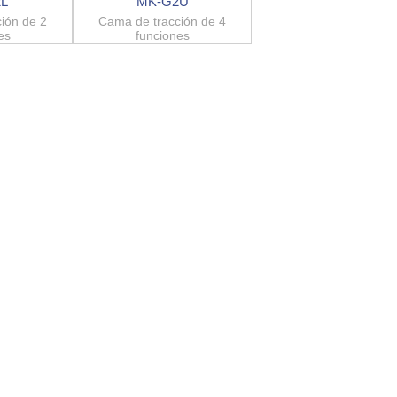
L
MK-G2U
ión de 2
Cama de tracción de 4
es
funciones