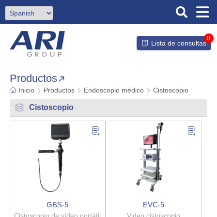
0
Lista de consultas
Productos
Inicio
Productos
Endoscopio médico
Cistoscopio
Cistoscopio
GBS-5
EVC-5
Cistoscopio de vídeo portátil
Video cistoscopio