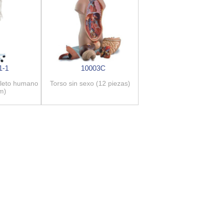
1-1
10003C
leto humano
Torso sin sexo (12 piezas)
m)