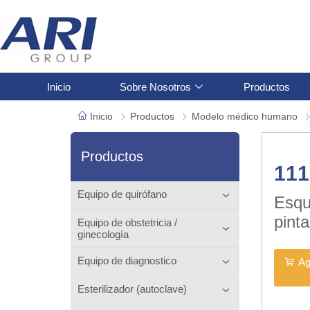
Inicio
Sobre Nosotros
Productos
Inicio
Productos
Modelo médico humano
Productos
111
Equipo de quirófano
Esqu
pint
Equipo de obstetricia /
ginecología
cm
Equipo de diagnostico
Ag
Esterilizador (autoclave)