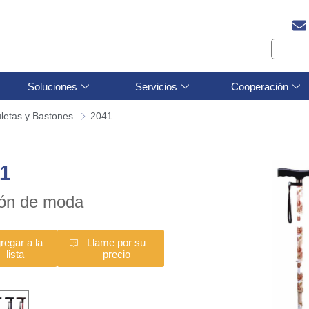
Soluciones
Servicios
Cooperación
letas y Bastones
2041
1
ón de moda
regar a la
Llame por su
lista
precio