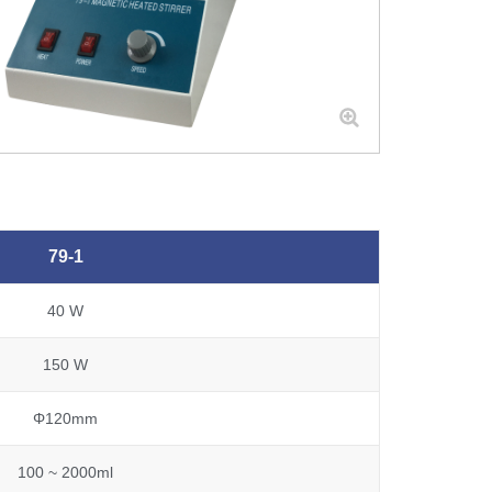
79-1
40 W
150 W
Φ120mm
100 ~ 2000ml