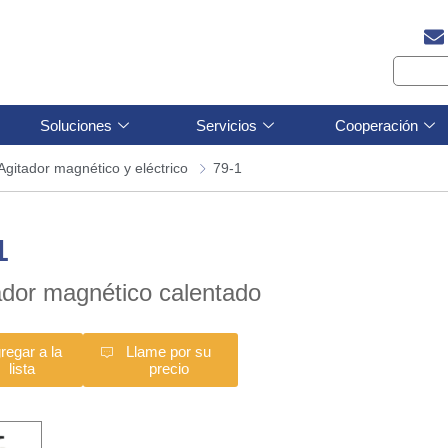
Soluciones
Servicios
Cooperación
Agitador magnético y eléctrico
79-1
1
ador magnético calentado
regar a la
Llame por su
lista
precio