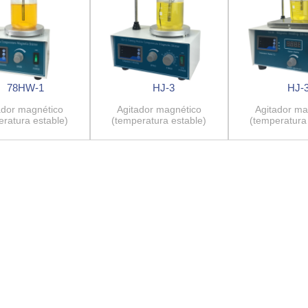
78HW-1
HJ-3
HJ-
ador magnético
Agitador magnético
Agitador ma
eratura estable)
(temperatura estable)
(temperatura