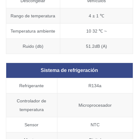
Descongelar
vehículos
Rango de temperatura
4 ± 1 ℃
Temperatura ambiente
10 32 ℃ ~
Ruido (db)
51.2dB (A)
Sistema de refrigeración
Refrigerante
R134a
Controlador de
Microprocesador
temperatura
Sensor
NTC