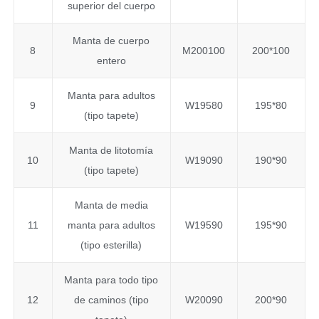
superior del cuerpo
Manta de cuerpo
8
M200100
200*100
entero
Manta para adultos
9
W19580
195*80
(tipo tapete)
Manta de litotomía
10
W19090
190*90
(tipo tapete)
Manta de media
11
manta para adultos
W19590
195*90
(tipo esterilla)
Manta para todo tipo
12
de caminos (tipo
W20090
200*90