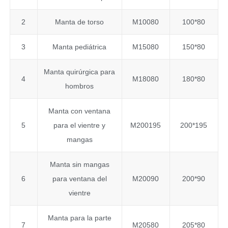
2
Manta de torso
M10080
100*80
3
Manta pediátrica
M15080
150*80
Manta quirúrgica para
4
M18080
180*80
hombros
Manta con ventana
5
para el vientre y
M200195
200*195
mangas
Manta sin mangas
6
para ventana del
M20090
200*90
vientre
Manta para la parte
7
M20580
205*80