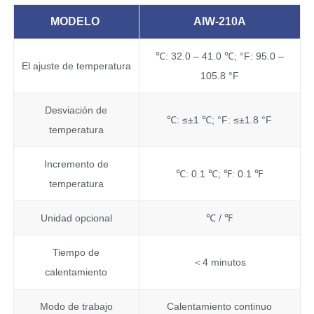
MODELO
AIW-210A
℃: 32.0 – 41.0 ℃; °F: 95.0 –
El ajuste de temperatura
105.8 °F
Desviación de
℃: ≤±1 ℃; °F: ≤±1.8 °F
temperatura
Incremento de
℃: 0.1 ℃; ℉: 0.1 ℉
temperatura
Unidad opcional
℃ / ℉
Tiempo de
＜4 minutos
calentamiento
Modo de trabajo
Calentamiento continuo