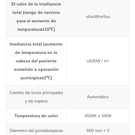
El valor de la irradiancia
total (rango de servicio
≤6mW/m²lux
para el aumento de
temperatura
≤
10
℃
)
Irradiancia total (aumento
de temperatura en la
cabeza del paciente
≤600W / m²
sometido a operación
quirúrgica
≤
2
℃
)
Cambio de luces principales
Automático
y de espera
Temperatura de color
4500K ± 500K
Diámetro del portalámparas
600 mm × 2