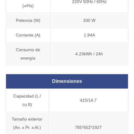
220V 50Hz / 60Hz
(v/Hz)
Potencia (W)
330 W
Corriente (A)
1.94A
Consumo de
4.23kWh / 24h
energía
Dimensiones
Capacidad (L /
415/14.7
cu.ft)
Tamaño exterior
(An. x Pr. x Al.)
785*552*1927