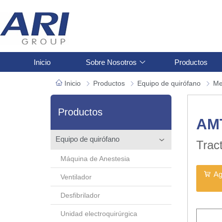
Inicio
Sobre Nosotros
Productos
Inicio
Productos
Equipo de quirófano
Me
Productos
AM
Equipo de quirófano
Trac
Máquina de Anestesia
Ag
Ventilador
Desfibrilador
Unidad electroquirúrgica