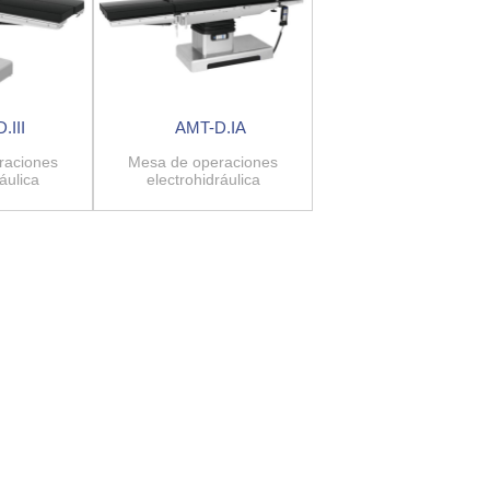
.III
AMT-D.IA
raciones
Mesa de operaciones
áulica
electrohidráulica