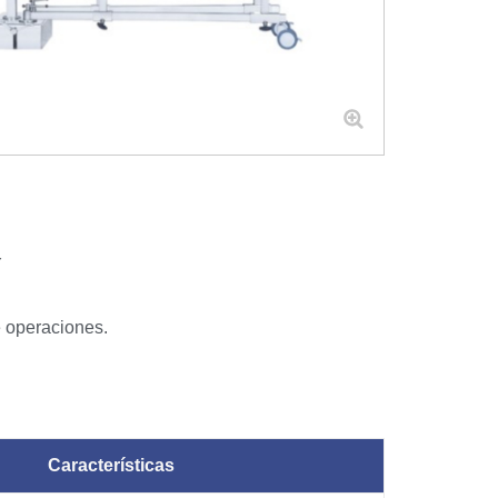
Y
e operaciones.
Características