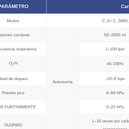
PARÁMETRO
Car
Modos
C, A / C, SIM
olumen corriente
50–2000 ml
ecuencia respiratoria
1–100 lpm
O
%
45-100%
2
Nivel de disparo
-20–0 hpa
Autonomía
Presión pico
0–60 hPa
AR FURTIVAMENTE
0–20 hPa
1–10 veces por cad
SUSPIRO