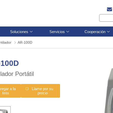
Soluciones
Servicios
Cooperación
ntilador
AR-100D
-100D
lador Portátil
regar a la
Llame por su
lista
precio