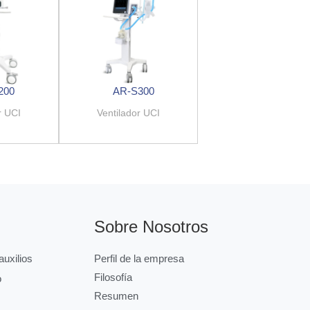
200
AR-S300
r UCI
Ventilador UCI
Sobre Nosotros
uxilios
Perfil de la empresa
Filosofía
o
Resumen