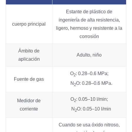
Estante de plástico de
ingeniería de alta resistencia,
cuerpo principal
ligero, hermoso y resistente a la
corrosión
Ámbito de
Adulto, niño
aplicación
O
: 0.28–0.6 MPa;
2
Fuente de gas
N
O: 0.28–0.6 MPa.
2
O
: 0.05–10 l/min;
Medidor de
2
corriente
N
O: 0.05–10 l/min
2
Cuando se usa óxido nitroso,