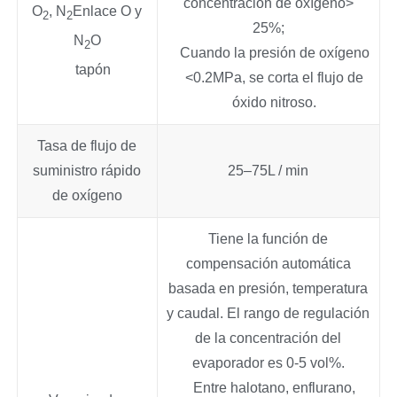
concentración de oxígeno>
O
, N
Enlace O y
2
2
25%;
N
O
2
Cuando la presión de oxígeno
tapón
<0.2MPa, se corta el flujo de
óxido nitroso.
Tasa de flujo de
suministro rápido
25–75L / min
de oxígeno
Tiene la función de
compensación automática
basada en presión, temperatura
y caudal. El rango de regulación
de la concentración del
evaporador es 0-5 vol%.
Entre halotano, enflurano,