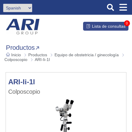
0
Lista de consultas
Productos
Inicio
Productos
Equipo de obstetricia / ginecología
Colposcopio
ARI-Ii-1l
ARI-Ii-1l
Colposcopio