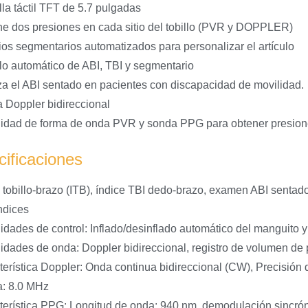
lla táctil TFT de 5.7 pulgadas
ne dos presiones en cada sitio del tobillo (PVR y DOPPLER)
ios segmentarios automatizados para personalizar el artículo
lo automático de ABI, TBI y segmentario
za el ABI sentado en pacientes con discapacidad de movilidad.
 Doppler bidireccional
idad de forma de onda PVR y sonda PPG para obtener presiones
ificaciones
e tobillo-brazo (ITB), índice TBI dedo-brazo, examen ABI senta
ndices
idades de control: Inflado/desinflado automático del manguito y 
idades de onda: Doppler bidireccional, registro de volumen de 
terística Doppler: Onda continua bidireccional (CW), Precisión
: 8.0 MHz
terística PPG: Longitud de onda: 940 nm, demodulación sincr