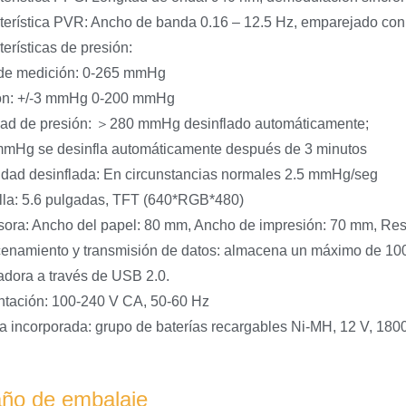
terística PVR: Ancho de banda 0.16 – 12.5 Hz, emparejado co
erísticas de presión:
de medición: 0-265 mmHg
ión: +/-3 mmHg 0-200 mmHg
ad de presión: ＞280 mmHg desinflado automáticamente;
Hg se desinfla automáticamente después de 3 minutos
idad desinflada: En circunstancias normales 2.5 mmHg/seg
lla: 5.6 pulgadas, TFT (640*RGB*480)
sora: Ancho del papel: 80 mm, Ancho de impresión: 70 mm, Re
enamiento y transmisión de datos: almacena un máximo de 100 d
dora a través de USB 2.0.
ntación: 100-240 V CA, 50-60 Hz
ía incorporada: grupo de baterías recargables Ni-MH, 12 V, 18
ño de embalaje