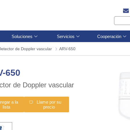
Soluciones
Servicios
Cooperación
Detector de Doppler vascular
ARV-650
V-650
ctor de Doppler vascular
regar a la
Llame por su
lista
precio