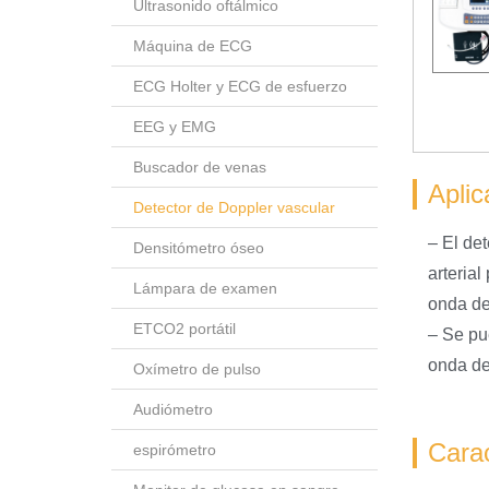
Ultrasonido oftálmico
Máquina de ECG
ECG Holter y ECG de esfuerzo
EEG y EMG
Buscador de venas
Aplic
Detector de Doppler vascular
– El de
Densitómetro óseo
arterial
Lámpara de examen
onda del
ETCO2 portátil
– Se pu
onda del
Oxímetro de pulso
Audiómetro
Carac
espirómetro