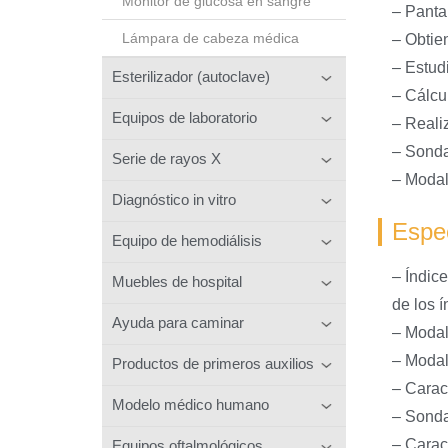
Monitor de glucosa en sangre
– Panta
Lámpara de cabeza médica
– Obtie
– Estud
Esterilizador (autoclave)
– Cálcu
Equipos de laboratorio
– Reali
– Sonda
Serie de rayos X
– Modal
Diagnóstico in vitro
Espec
Equipo de hemodiálisis
– Índic
Muebles de hospital
de los í
Ayuda para caminar
– Modal
– Modal
Productos de primeros auxilios
– Carac
Modelo médico humano
– Sonda
– Carac
Equipos oftalmológicos