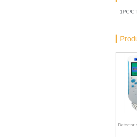
1PC/CT
Prod
Detector 