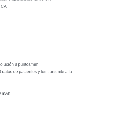
n CA
solución 8 puntos/mm
atos de pacientes y los transmite a la
00 mAh