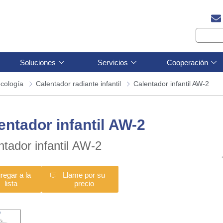
Soluciones
Servicios
Cooperación
ecología
Calentador radiante infantil
Calentador infantil AW-2
entador infantil AW-2
ntador infantil AW-2
regar a la
Llame por su
lista
precio