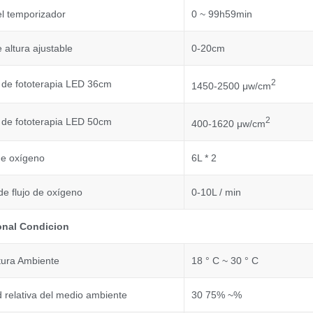
l temporizador
0 ~ 99h59min
altura ajustable
0-20cm
2
de fototerapia LED 36cm
1450-2500 μw/cm
2
de fototerapia LED 50cm
400-1620 μw/cm
de oxígeno
6L * 2
e flujo de oxígeno
0-10L / min
onal
C
ondicion
ura Ambiente
18 ° C ~ 30 ° C
relativa del medio ambiente
30 75% ~%