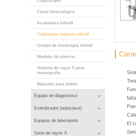
Colposcopio
Cama Ginecológica
Incubadora Infantil
Calentador radiante infantil
Unidad de fototerapia infantil
Carac
Medidor de ictericia
Sistema de rayos X para
Sis
mamografía
Tres
Básculas para bebés
Func
Equipo de diagnostico
fall
Pant
Esterilizador (autoclave)
Cale
Equipos de laboratorio
El c
Sens
Serie de rayos X