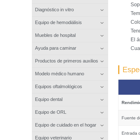
Sopo
Diagnóstico in vitro
Temp
Col
Equipo de hemodiálisis
Tend
Muebles de hospital
El á
Ayuda para caminar
Cuat
Productos de primeros auxilios
Espec
Modelo médico humano
Equipos oftalmológicos
Equipo dental
Rendimi
Equipo de ORL
Fuente d
Equipo de cuidado en el hogar
Entrada 
Equipo veterinario