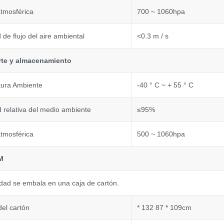
atmosférica
700 ~ 1060hpa
 de flujo del aire ambiental
<0.3 m / s
rte y almacenamiento
ura Ambiente
-40 ° C ~ + 55 ° C
relativa del medio ambiente
≤95%
atmosférica
500 ~ 1060hpa
M
dad se embala en una caja de cartón.
el cartón
* 132 87 * 109cm