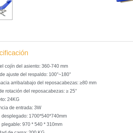
ificación
del cojín del asiento: 360-740 mm
de ajuste del respaldo: 100°~180°
hacia arriba/abajo del reposacabezas: ≥80 mm
e rotación del reposacabezas: ≥ 25°
eto: 24KG
ncia de entrada: 3W
 desplegado: 1700*540*740mm
plegable: 970 * 540 * 310mm
ad de carga: 200 KG