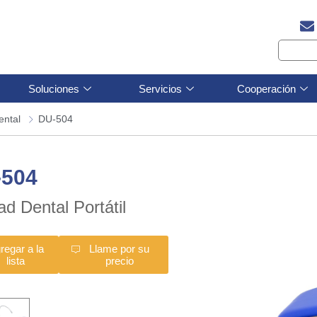
Soluciones
Servicios
Cooperación
ental
DU-504
-504
ad Dental Portátil
regar a la
Llame por su
lista
precio