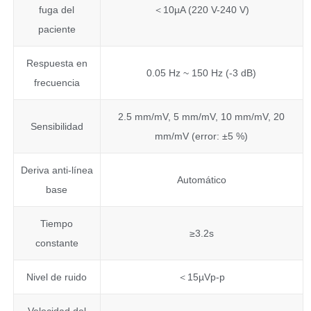
fuga del
＜10µA (220 V-240 V)
paciente
Respuesta en
0.05 Hz ~ 150 Hz (-3 dB)
frecuencia
2.5 mm/mV, 5 mm/mV, 10 mm/mV, 20
Sensibilidad
mm/mV (error: ±5 %)
Deriva anti-línea
Automático
base
Tiempo
≥3.2s
constante
Nivel de ruido
＜15µVp-p
Velocidad del