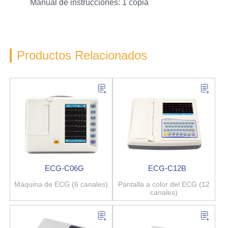
Manual de instrucciones: 1 copia
Productos Relacionados
ECG-C06G
ECG-C12B
Máquina de ECG (6 canales)
Pantalla a color del ECG (12
canales)