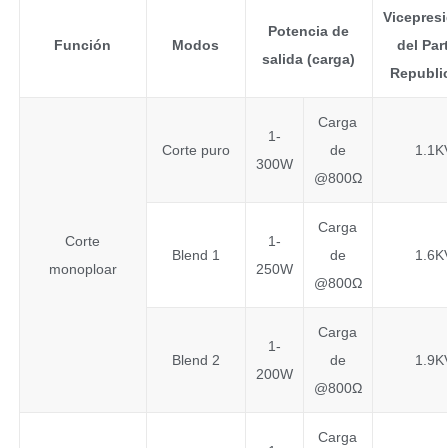
Vicepres
Potencia de
Función
Modos
del Par
salida (carga)
Republi
Carga
1-
Corte puro
de
1.1K
300W
@800Ω
Carga
Corte
1-
Blend 1
de
1.6K
monoploar
250W
@800Ω
Carga
1-
Blend 2
de
1.9K
200W
@800Ω
Carga