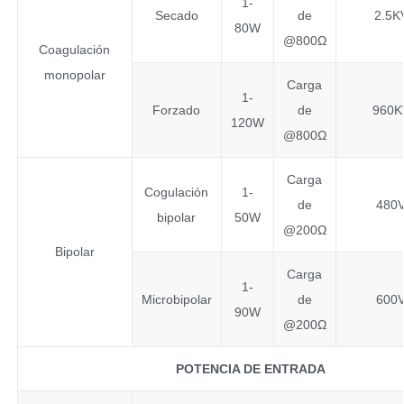
1-
Secado
de
2.5K
80W
@800Ω
Coagulación
monopolar
Carga
1-
Forzado
de
960K
120W
@800Ω
Carga
Cogulación
1-
de
480
bipolar
50W
@200Ω
Bipolar
Carga
1-
Microbipolar
de
600
90W
@200Ω
POTENCIA DE ENTRADA