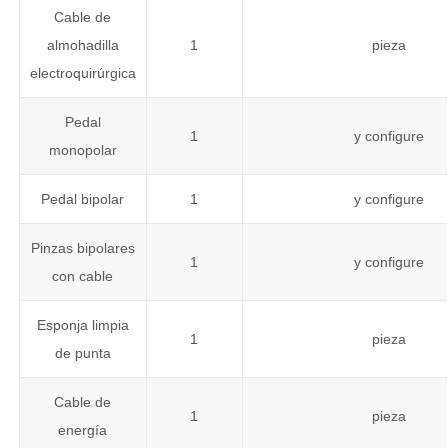
Cable de
almohadilla
1
pieza
electroquirúrgica
Pedal
1
y configure
monopolar
Pedal bipolar
1
y configure
Pinzas bipolares
1
y configure
con cable
Esponja limpia
1
pieza
de punta
Cable de
1
pieza
energía