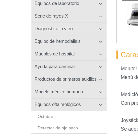
Equipos de laboratorio
Serie de rayos X
Diagnóstico in vitro
Equipo de hemodiálisis
Carac
Muebles de hospital
Ayuda para caminar
Monitor
Menú de
Productos de primeros auxilios
Modelo médico humano
Medició
Con pri
Equipos oftalmológicos
Octubre
Joystic
Detector de ojo seco
Se adop