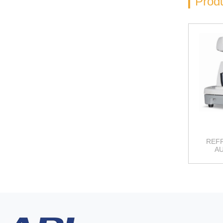
Prod
REF
A