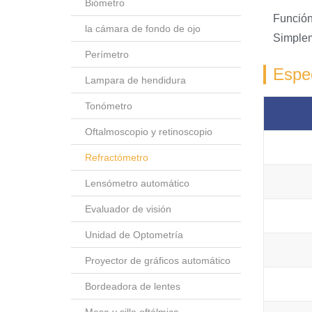
Biómetro
Función
la cámara de fondo de ojo
Simplem
Perímetro
Espec
Lampara de hendidura
Tonómetro
Oftalmoscopio y retinoscopio
Refractómetro
Lensómetro automático
Evaluador de visión
Unidad de Optometría
Proyector de gráficos automático
Bordeadora de lentes
Mesa y silla oftálmica