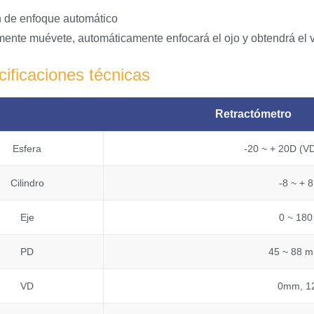
 de enfoque automático
ente muévete, automáticamente enfocará el ojo y obtendrá el v
ificaciones técnicas
Retractómetro
Esfera
-20 ~ + 20D (V
Cilindro
-8 ~ + 
Eje
0 ~ 180
PD
45 ~ 88 
VD
0mm, 1