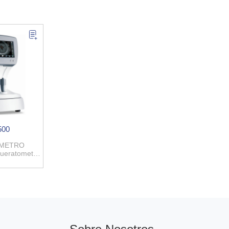
500
METRO
eratometría
al)