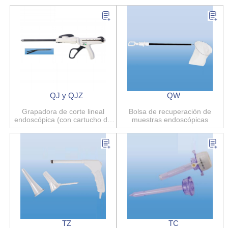
QJ y QJZ
QW
Grapadora de corte lineal
Bolsa de recuperación de
endoscópica (con cartucho de
muestras endoscópicas
carga)
TZ
TC