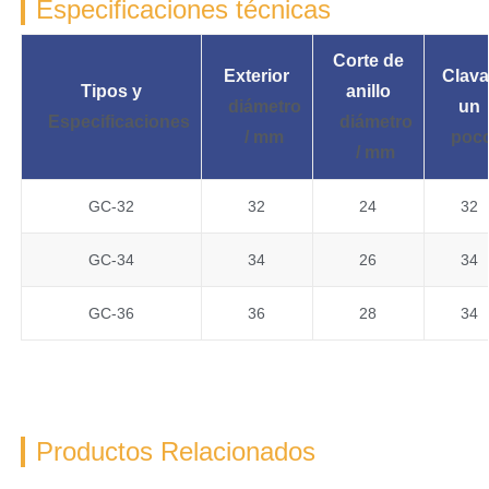
Especificaciones técnicas
Corte de
Exterior
Clava
Tipos y
anillo
diámetro
un
Especificaciones
diámetro
/ mm
poc
/ mm
GC-32
32
24
32
GC-34
34
26
34
GC-36
36
28
34
Productos Relacionados