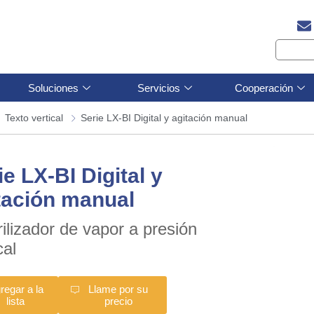
Soluciones
Servicios
Cooperación
Texto vertical
Serie LX-BI Digital y agitación manual
ie LX-BI Digital y
tación manual
rilizador de vapor a presión
cal
regar a la
Llame por su
lista
precio