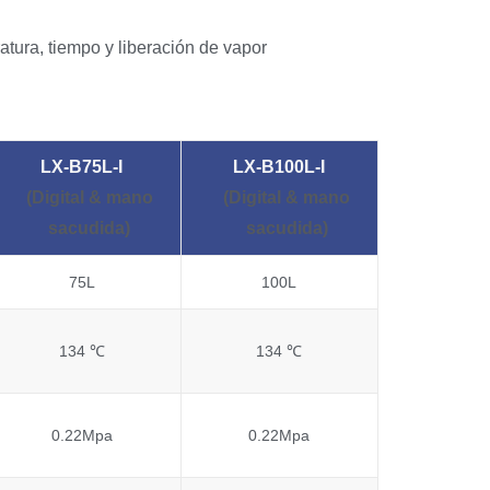
atura, tiempo y liberación de vapor
LX-B75L
-I
LX-B100L
-I
(Digital
& mano
(Digital
& mano
sacudida)
sacudida)
75L
100L
134 ℃
134 ℃
0.22Mpa
0.22Mpa