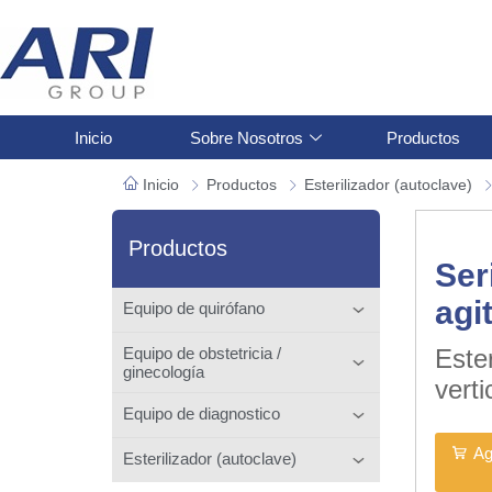
Inicio
Sobre Nosotros
Productos
Inicio
Productos
Esterilizador (autoclave)
Productos
Ser
agi
Equipo de quirófano
Este
Equipo de obstetricia /
ginecología
verti
Equipo de diagnostico
Ag
Esterilizador (autoclave)