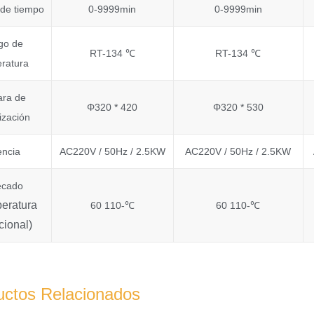
 de tiempo
0-9999min
0-9999min
go de
RT-134 ℃
RT-134 ℃
ratura
ra de
Φ320 * 420
Φ320 * 530
lización
encia
AC220V / 50Hz / 2.5KW
AC220V / 50Hz / 2.5KW
ecado
eratura
60 110-℃
60 110-℃
cional)
uctos Relacionados