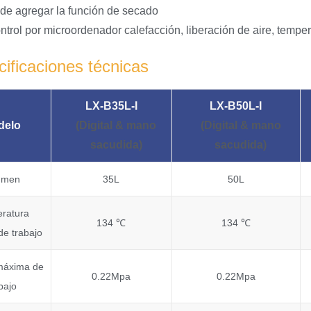
de agregar la función de secado
ntrol por microordenador calefacción, liberación de aire, temper
ificaciones técnicas
LX-B35L
-I
LX-B50L
-I
delo
(Digital
& mano
(Digital
& mano
sacudida)
sacudida)
umen
35L
50L
ratura
134 ℃
134 ℃
e trabajo
máxima de
0.22Mpa
0.22Mpa
bajo