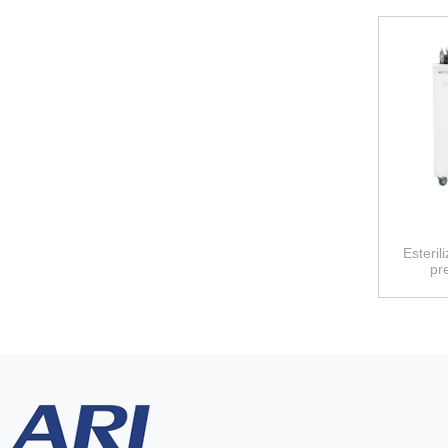
Esteril
pr