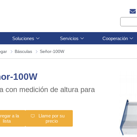
Soluciones
Servicios
Cooperación
ogar
Básculas
Señor-100W
ñor-100W
 con medición de altura para
é
regar a la
Llame por su
lista
precio