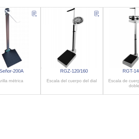
Señor-200A
RGZ-120/160
RGT-14
rilla métrica
Escala del cuerpo del dial
Escala de cuer
dobl