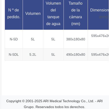
Volumen
Tamaño
N º de
del
de la
Dimension
Volumen
pedido.
tanque
cámara
(mm)
de agua
(mm)
595x476x2
N-5D
5L
5L
380x180x80
N-5DL
5.2L
5L
490x180x80
595x476x2
Copyright © 2001-2025 ARI Medical Technology Co., Ltd. - ARI
Grupo. Reservados todos los derechos.