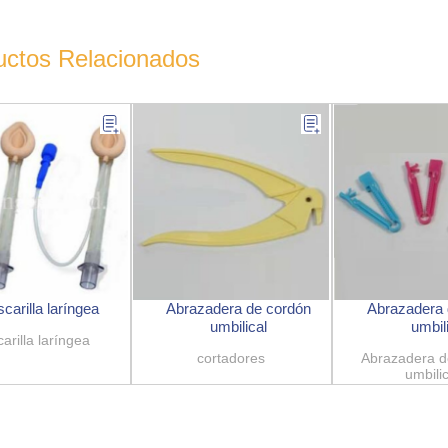
uctos Relacionados
carilla laríngea
Abrazadera de cordón
Abrazadera 
umbilical
umbil
arilla laríngea
cortadores
Abrazadera d
umbilic