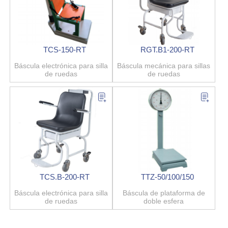
TCS-150-RT
RGT.B1-200-RT
Báscula electrónica para silla
Báscula mecánica para sillas
de ruedas
de ruedas
TCS.B-200-RT
TTZ-50/100/150
Báscula electrónica para silla
Báscula de plataforma de
de ruedas
doble esfera