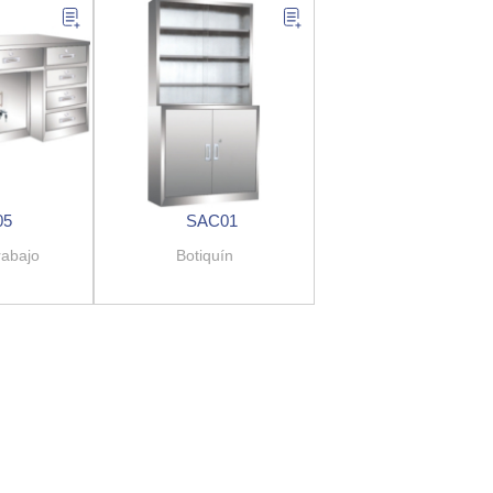
05
SAC01
rabajo
Botiquín