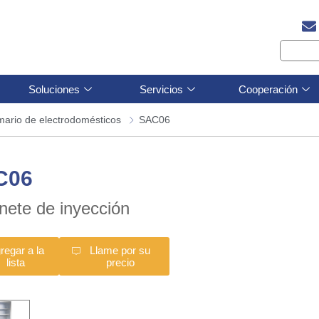
Soluciones
Servicios
Cooperación
mario de electrodomésticos
SAC06
C06
nete de inyección
regar a la
Llame por su
lista
precio