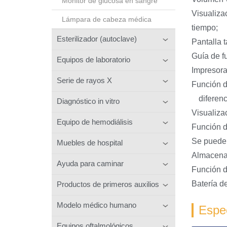
Monitor de glucosa en sangre
Visualiza
Lámpara de cabeza médica
tiempo;
Esterilizador (autoclave)
Pantalla t
Guía de f
Equipos de laboratorio
Impresora
Serie de rayos X
Función d
diferen
Diagnóstico in vitro
Visualiza
Equipo de hemodiálisis
Función de
Se pueden
Muebles de hospital
Almacenam
Ayuda para caminar
Función d
Batería d
Productos de primeros auxilios
Modelo médico humano
Espec
Equipos oftalmológicos