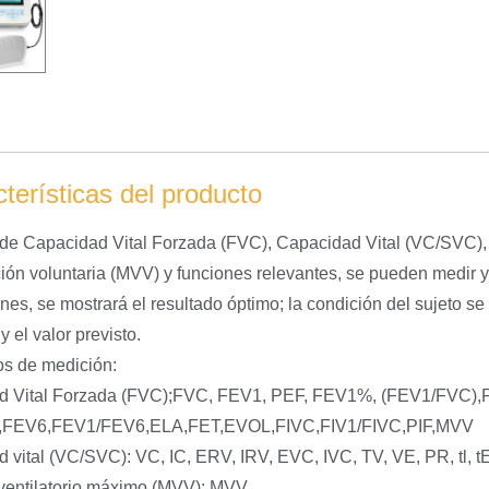
terísticas del producto
de Capacidad Vital Forzada (FVC), Capacidad Vital (VC/SVC)
ción voluntaria (MVV) y funciones relevantes, se pueden medir 
nes, se mostrará el resultado óptimo; la condición del sujeto se
 el valor previsto.
s de medición:
d Vital Forzada (FVC);FVC, FEV1, PEF, FEV1%, (FEV1/FVC)
FEV6,FEV1/FEV6,ELA,FET,EVOL,FIVC,FIV1/FIVC,PIF,MVV
vital (VC/SVC): VC, IC, ERV, IRV, EVC, IVC, TV, VE, PR, tl, tE, T
ventilatorio máximo (MVV): MVV