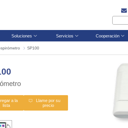
Soluciones
Servicios
Cooperación
espirómetro
SP100
100
rómetro
regar a la
Llame por su
lista
precio