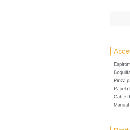
Acce
Espiróm
Boquill
Pinza pa
Papel d
Cable d
Manual 