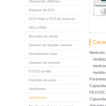
Ultrasonido oftálmico
Máquina de ECG
ECG Holter y ECG de esfuerzo
EEG y EMG
Buscador de venas
Carac
Detector de Doppler vascular
Medición 
Densitómetro óseo
Ventila
Lámpara de examen
medicio
ETCO2 portátil
medido y
Parámetro
Oxímetro de pulso
Capacida
Audiómetro
FEV1/VC,
espirómetro
Capacidad 
Volumen 