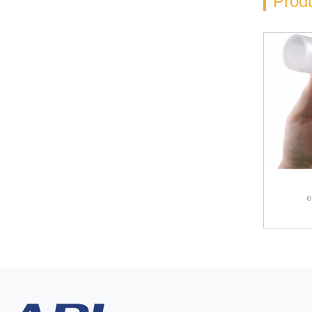
Prod
e