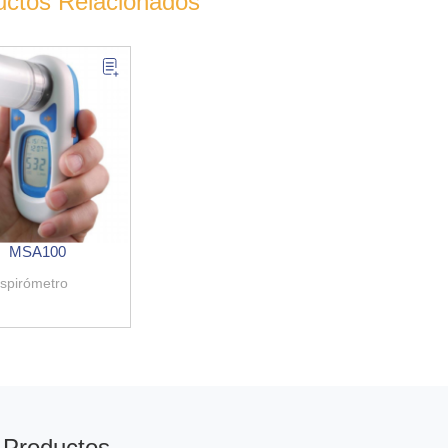
uctos Relacionados
MSA100
spirómetro
Productos