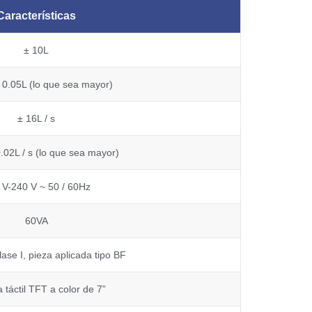
Características
± 10L
 0.05L (lo que sea mayor)
± 16L / s
.02L / s (lo que sea mayor)
 V-240 V ~ 50 / 60Hz
60VA
ase I, pieza aplicada tipo BF
a táctil TFT a color de 7”