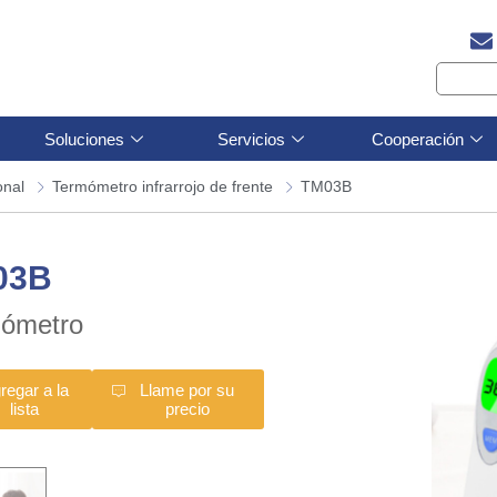
Soluciones
Servicios
Cooperación
onal
Termómetro infrarrojo de frente
TM03B
03B
ómetro
regar a la
Llame por su
lista
precio