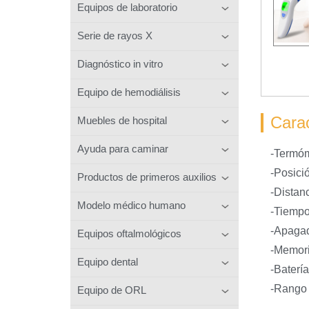
Equipos de laboratorio
Serie de rayos X
Diagnóstico in vitro
Equipo de hemodiálisis
Carac
Muebles de hospital
Ayuda para caminar
-Termóme
-Posici
Productos de primeros auxilios
-Distan
Modelo médico humano
-Tiempo
-Apagad
Equipos oftalmológicos
-Memori
Equipo dental
-Baterí
-Rango 
Equipo de ORL