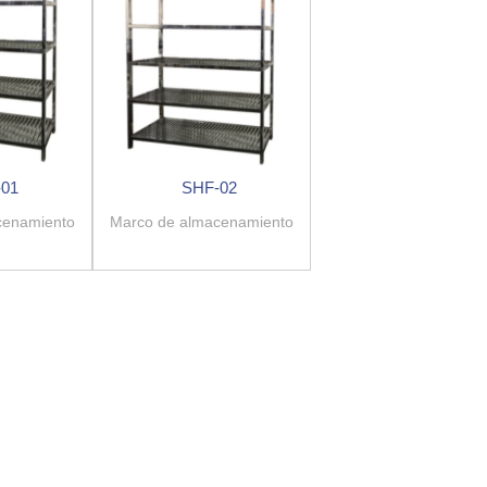
01
SHF-02
cenamiento
Marco de almacenamiento