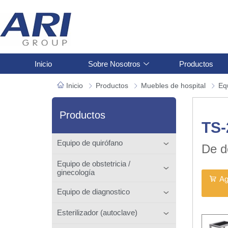
Inicio
Sobre Nosotros
Productos
Inicio
Productos
Muebles de hospital
Eq
Productos
TS
Equipo de quirófano
De d
Equipo de obstetricia /
ginecología
Ag
Equipo de diagnostico
Esterilizador (autoclave)