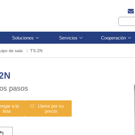
Soluciones
Servicios
Cooperación
uipo de sala
TS-2N
-2N
os pasos
regar a la
Llame por su
lista
precio