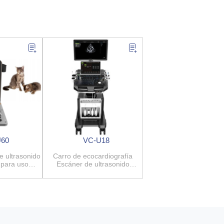
U60
VC-U18
de ultrasonido
Carro de ecocardiografía
 para uso
Escáner de ultrasonido
rio
Doppler color