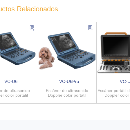
uctos Relacionados
VC-U6
VC-U6Pro
VC-
r de ultrasonido
Escáner de ultrasonido
Escáner portátil 
er color portátil
Doppler color portátil
Doppler color
veterina