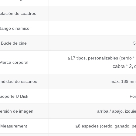
elación de cuadros
Rango dinámico
Bucle de cine
5
≥17 tipos, personalizables (cerdo * 3
Marca corporal
cabra * 2, 
undidad de escaneo
máx. 189 mm
Soporte U Disk
Fo
versión de imagen
arriba / abajo, izqu
Measurement
≥8 especies (cerdo, ganado, per