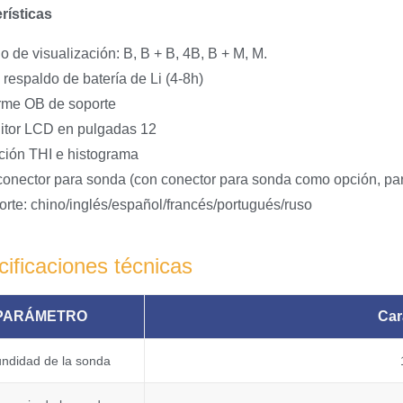
rísticas
 de visualización: B, B + B, 4B, B + M, M.
respaldo de batería de Li (4-8h)
orme OB de soporte
itor LCD en pulgadas 12
ción THI e histograma
onector para sonda (con conector para sonda como opción, para
rte: chino/inglés/español/francés/portugués/ruso
ificaciones técnicas
PARÁMETRO
Car
undidad de la sonda