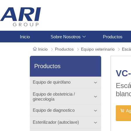
Inicio
Sobre Nosotros
Productos
Inicio
Productos
Equipo veterinario
Escá
Productos
VC
Equipo de quirófano
Escá
blan
Equipo de obstetricia /
ginecología
Equipo de diagnostico
Ag
Esterilizador (autoclave)