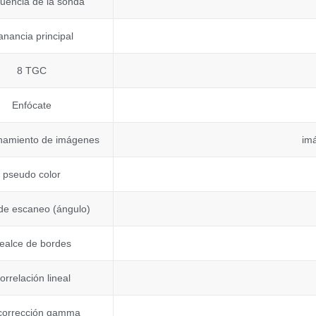
uencia de la sonda
nancia principal
8 TGC
Enfócate
namiento de imágenes
im
pseudo color
de escaneo (ángulo)
ealce de bordes
orrelación lineal
corrección gamma