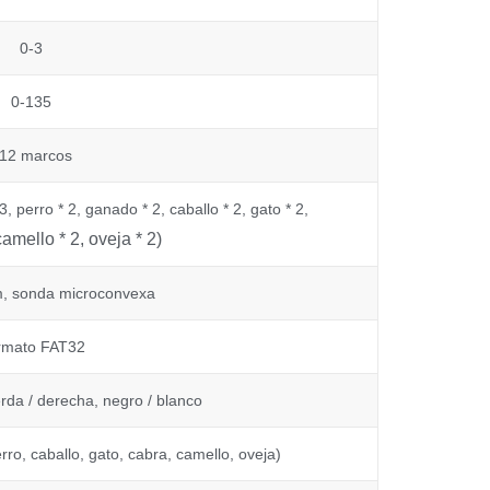
0-3
0-135
12 marcos
, perro * 2, ganado * 2, caballo * 2, gato * 2,
camello * 2, oveja * 2)
, sonda microconvexa
rmato FAT32
ierda / derecha, negro / blanco
ro, caballo, gato, cabra, camello, oveja)