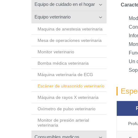
Equipo de cuidado en el hogar
Caracte
Equipo veterinario
Modo
Con 
Maquina de anestesia veterinaria
Inf
Mesa de operaciones veterinaria
Mon
Monitor veterinario
Fun
Un c
Bomba médica veterinaria
Sopo
Máquina veterinaria de ECG
Escáner de ultrasonido veterinario
Espec
Máquina de rayos X veterinaria
Oxímetro de pulso veterinario
Monitor de presión arterial
Prof
veterinaria
Consumibles medicos