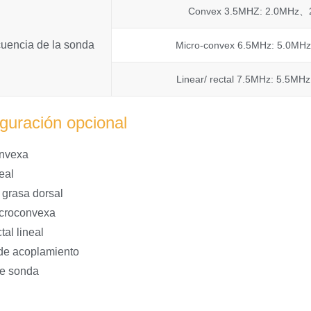
Convex 3.5MHZ: 2.0MHz
uencia de la sonda
Micro-convex 6.5MHz: 5.
Linear/ rectal 7.5MHz: 5
guración opcional
nvexa
eal
grasa dorsal
croconvexa
al lineal
de acoplamiento
de sonda