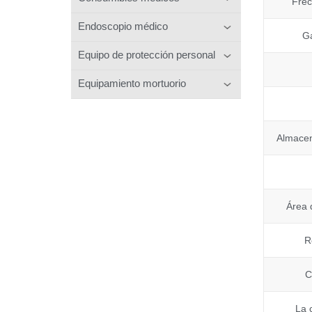
Frec
Endoscopio médico
Ga
Equipo de protección personal
Equipamiento mortuorio
Almace
Área 
R
C
La 