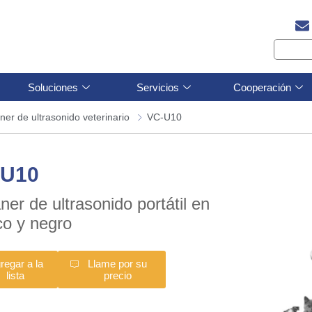
Soluciones
Servicios
Cooperación
ner de ultrasonido veterinario
VC-U10
-U10
ner de ultrasonido portátil en
co y negro
regar a la
Llame por su
lista
precio