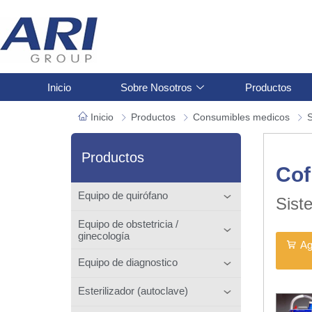
Inicio
Sobre Nosotros
Productos
Inicio
Productos
Consumibles medicos
S
Productos
Cof
Equipo de quirófano
Sist
Equipo de obstetricia /
ginecología
Ag
Equipo de diagnostico
Esterilizador (autoclave)