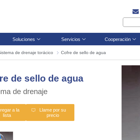
Soluciones
Servicios
Cooperación
istema de drenaje torácico
Cofre de sello de agua
re de sello de agua
ema de drenaje
regar a la
Llame por su
lista
precio