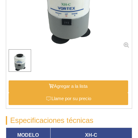
Agregar a la lista
Llame por su precio
Especificaciones técnicas
MODELO
XH-C