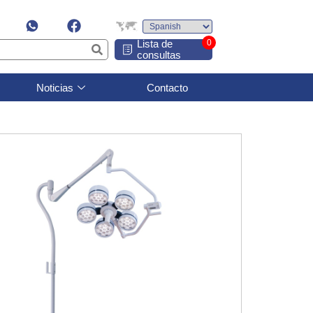
Lista de
0
consultas
Noticias
Contacto