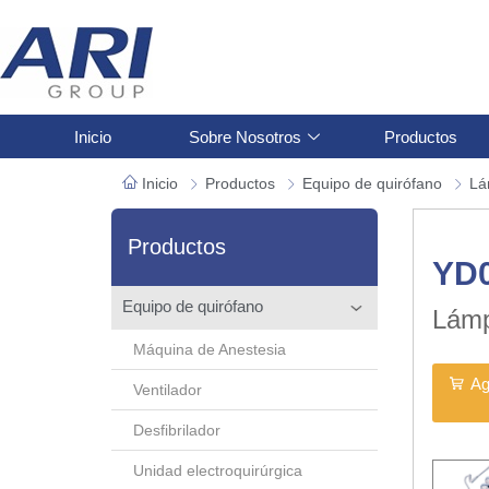
Inicio
Sobre Nosotros
Productos
Inicio
Productos
Equipo de quirófano
Lá
Productos
YD
Equipo de quirófano
Lámp
Máquina de Anestesia
Ag
Ventilador
Desfibrilador
Unidad electroquirúrgica