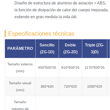
Diseño de estructura de aluminio de aviación + ABS,
la función de disipación de calor del cuerpo mejorada,
extiende en gran medida la vida útil.
Especificaciones técnicas
Sencillo
Doble
Triple (ZG-
PARÁMETRO
(ZG-1
D
)
(ZG-2
D
)
3)
D
)
Tamaño externo
450*500*25
810*500*25
1170*500*25
(mm)
Tamaño visual
360*420
720*420
1080*420
(mm)
Tamaño
máximo de