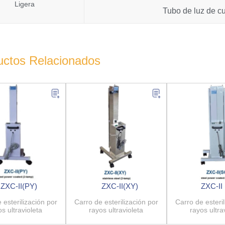
Ligera
Tubo de luz de c
uctos Relacionados
ZXC-II(PY)
ZXC-II(XY)
ZXC-II
 esterilización por
Carro de esterilización por
Carro de esteril
os ultravioleta
rayos ultravioleta
rayos ultra