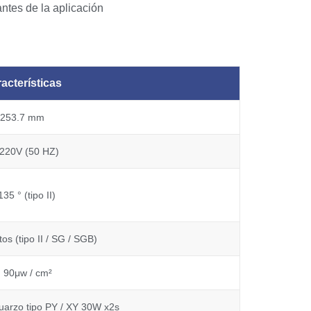
ntes de la aplicación
acterísticas
253.7 mm
220V (50 HZ)
135 ° (tipo II)
os (tipo II / SG / SGB)
 90μw / cm²
uarzo tipo PY / XY 30W x2s