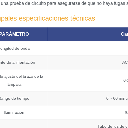
 una prueba de circuito para asegurarse de que no haya fugas a
ipales especificaciones técnicas
PARÁMETRO
Car
Longitud de onda
nte de alimentación
AC
e ajuste del brazo de la
0-
lámpara
Rango de tiempo
0 ~ 60 minut
Iluminación
≧
Tubo de luz de c