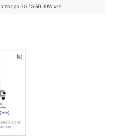
uarzo tipo SG / SGB 30W x4s
 (SG)
ización por
violeta