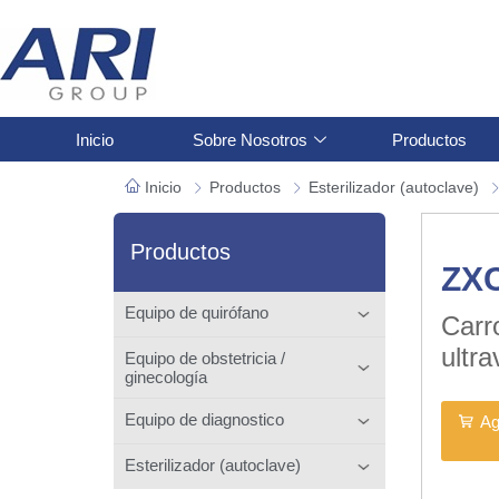
Inicio
Sobre Nosotros
Productos
Inicio
Productos
Esterilizador (autoclave)
Productos
ZXC
Equipo de quirófano
Carro
ultra
Equipo de obstetricia /
ginecología
Equipo de diagnostico
Ag
Esterilizador (autoclave)