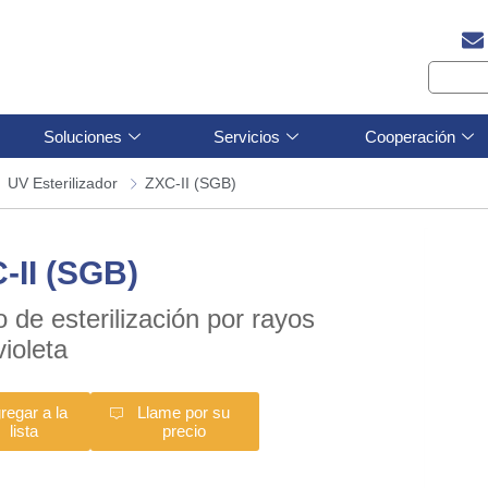
Soluciones
Servicios
Cooperación
UV Esterilizador
ZXC-II (SGB)
-II (SGB)
 de esterilización por rayos
violeta
regar a la
Llame por su
lista
precio