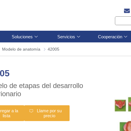
Soluciones
Servicios
Cooperación
Modelo de anatomía
42005
05
lo de etapas del desarrollo
ionario
regar a la
Llame por su
lista
precio