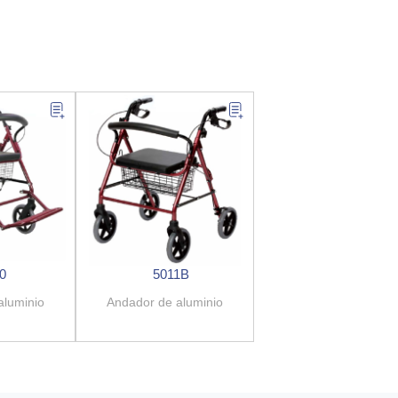
0
5011B
aluminio
Andador de aluminio