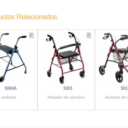
uctos Relacionados
5060A
5001
501
andador
Andador de aluminio
Andador de 