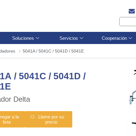
Soluciones
Servicios
Cooperación
dadores
5041A / 5041C / 5041D / 5041E
1A / 5041C / 5041D /
41E
dor Delta
regar a la
Llame por su
lista
precio