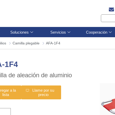
Soluciones
Servicios
Cooperación
lios
Camilla plegable
AFA-1F4
A-1F4
lla de aleación de aluminio
regar a la
Llame por su
lista
precio