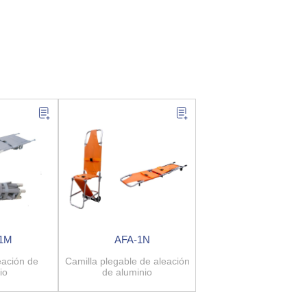
-1M
AFA-1N
eación de
Camilla plegable de aleación
io
de aluminio