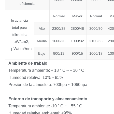
500mm * 300mm
500mm * 30
eficiencia
Normal
Mayor
Normal
Ma
Irradiancia
total para
Alto
2300/38
2800/46
3000/50
420
bilirrubina
Media
1600/26
1900/32
2100/35
290
uW/cm2;
μW/cm²/nm
Bajo
800/13
900/15
1000/17
130
Ambiente de trabajo
Temperatura ambiente: + 18 ° C ~ + 30 ° C
Humedad relativa: 10% ~ 85%
Presión de la atmósfera: 700hpa ~ 1060hpa
Entorno de transporte y almacenamiento
Temperatura ambiente: -10 ° C ~ + 55 ° C
Humedad relativa ambiental: ≤95%