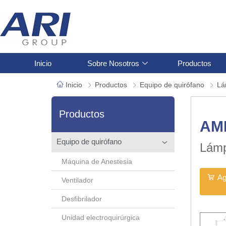
Inicio
Sobre Nosotros
Productos
Inicio
Productos
Equipo de quirófano
Lá
Productos
AML
Equipo de quirófano
Lámp
Máquina de Anestesia
Ag
Ventilador
Desfibrilador
Unidad electroquirúrgica