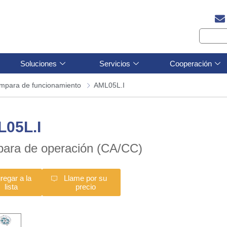
Soluciones
Servicios
Cooperación
mpara de funcionamiento
AML05L.I
05L.I
ara de operación (CA/CC)
regar a la
Llame por su
lista
precio