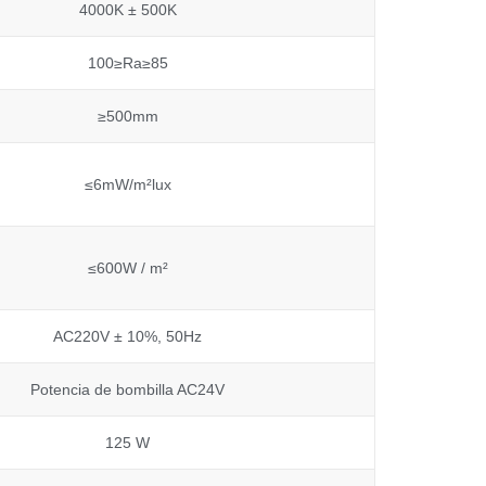
4000K ± 500K
100≥Ra≥85
≥500mm
≤6mW/m²lux
≤600W / m²
AC220V ± 10%, 50Hz
Potencia de bombilla AC24V
125 W