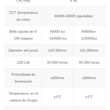
CRI (Ra)
≥ 95
CCT (temperatura
4000K-5000K (ajustable)
de color)
Brillo (ajuste de 0-
40000 lux
40000lux-
100 etapas)
-160000 lux
120000lux
Diámetro del punto
120-260mm
120-280mm
LED Life
50,000 horas
50,000 horas
Profundidad de
≥600mm
≥800mm
iluminación
Temperatura. en la
≤1℃
≤1℃
cabeza de cirugía