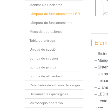
Monitor De Pacientes
Lámpara de funcionamiento LED
Lámpara de funcionamiento
Mesa de operaciones
Tabla de entrega
Elem
Unidad de succión
– Siste
Bomba de infusión
– Mango 
– Siste
Bomba de jeringa
– Un bo
Bomba de alimentación
iluminac
Calentador de infusión de sangre
– Diáme
Herramientas quirúrgicas
– LED a
– Lente
Microscopio operativo
energía 