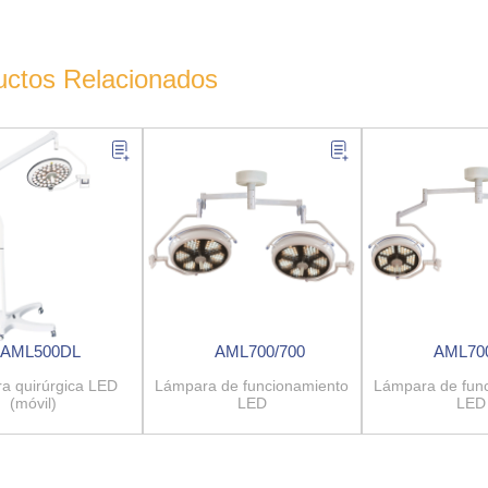
uctos Relacionados
AML500DL
AML700/700
AML700
a quirúrgica LED
Lámpara de funcionamiento
Lámpara de fun
(móvil)
LED
LED