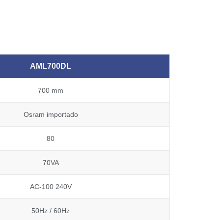
AML700DL
700 mm
Osram importado
80
70VA
AC-100 240V
50Hz / 60Hz