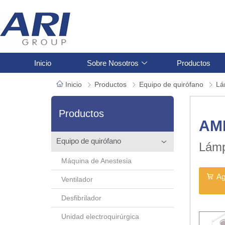
Inicio
Sobre Nosotros
Productos
Inicio
Productos
Equipo de quirófano
Lá
Productos
AM
Equipo de quirófano
Lámp
Máquina de Anestesia
Ag
Ventilador
Desfibrilador
Unidad electroquirúrgica