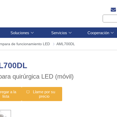
Soluciones
Servicios
Cooperación
mpara de funcionamiento LED
AML700DL
L700DL
ara quirúrgica LED (móvil)
regar a la
Llame por su
lista
precio